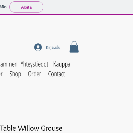
ään.
Aloita
Kirjaudu
aaminen
Yhteystiedot
Kauppa
er
Shop
Order
Contact
 Table Willow Grouse