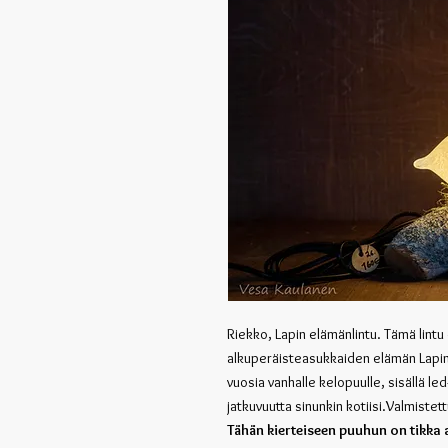
Riekko, Lapin elämänlintu. Tämä lintu
alkuperäisteasukkaiden elämän Lapin
vuosia vanhalle kelopuulle, sisällä l
jatkuvuutta sinunkin kotiisi.Valmistet
Tähän kierteiseen puuhun on tikka 