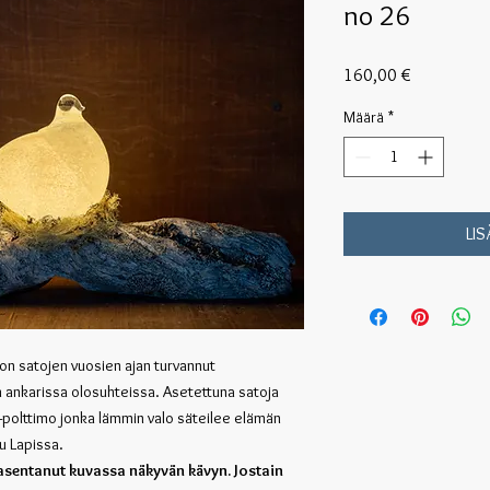
no 26
Hinta
160,00 €
Määrä
*
LI
 on satojen vuosien ajan turvannut
 ankarissa olosuhteissa. Asetettuna satoja
ed-polttimo jonka lämmin valo säteilee elämän
tu Lapissa.
asentanut kuvassa näkyvän kävyn. Jostain