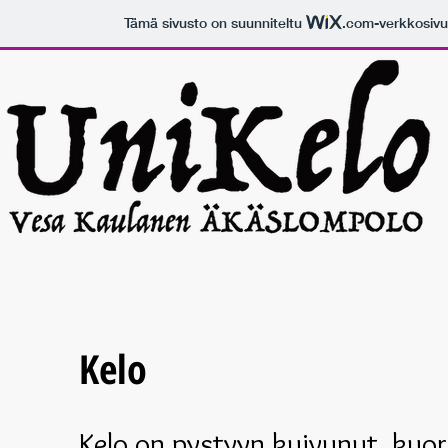
Tämä sivusto on suunniteltu
.com
-verkkosivu
Kelo
Kelo on pystyyn kuivunut, kuo