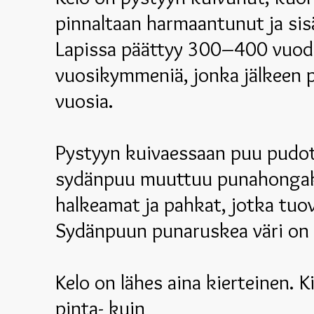
pinnaltaan harmaantunut ja sis
Lapissa päättyy 300–400 vuode
vuosikymmeniä, jonka jälkeen pu
vuosia.
Pystyyn kuivaessaan puu pudot
sydänpuu muuttuu punahongaks
halkeamat ja pahkat, jotka tuov
Sydänpuun punaruskea väri on
Kelo on lähes aina kierteinen. 
pinta- kuin