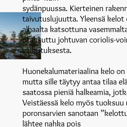
sydänpuussa. Kierteinen rakenn
taivutuslujuutta. Yleensä kelot 
alhaalta katsottuna vasemmalta
otaksuttu johtuvan coriolis-vo
vaikutuksesta.
Huonekalumateriaalina kelo on k
mutta sille täytyy antaa tilaa el
saatossa pieniä halkeamia, jot
Veistäessä kelo myös tuoksuu 
poronsarvien sanotaan ”kelottu
lähtee nahka pois