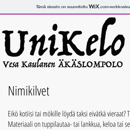
Tämä sivusto on suunniteltu
.com
-verkkosivu
Nimikilvet
Eikö kotiisi tai mökille löydä taksi eivätkä vieraat?
Materiaali on tuppilautaa- tai lankkua, keloa tai sen