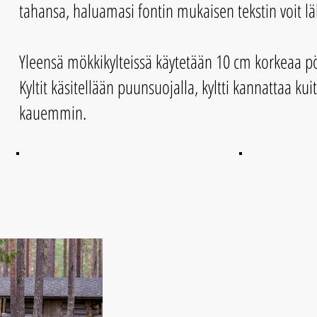
tahansa, haluamasi fontin mukaisen tekstin voit läh
Yleensä mökkikylteissä käytetään 10 cm korkeaa pö
Kyltit käsitellään puunsuojalla, kyltti kannattaa kui
kauemmin.